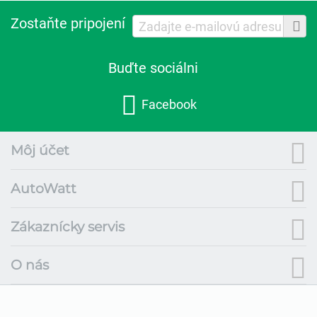
Zostaňte pripojení
Buďte sociálni
Facebook
Môj účet
AutoWatt
Zákaznícky servis
O nás